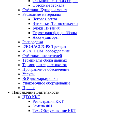
Съёмники жёстких бирок
Обзорные зеркала
Счётчики Купюр и монет
Расходные материалы
Чековая лента
Этикетки, Термоэтикетки
Блоки Питания
Термотрансфер, риббоны
Аккумуляторы
Распродажа
ГЛОНАСС/GPS Трекеры
VGA, HDMI оборудование
Счётчики посетителей
Терминалы сбора данных
Термопринтеры этикеток
Программное обеспечение
Услуги
Всё для маркировки
Упаковочное оборудование
Прочее
Направление деятельности
ЦТО ККТ
Регистрация ККТ
Замена ФН
Тех. Обслуживание ККТ