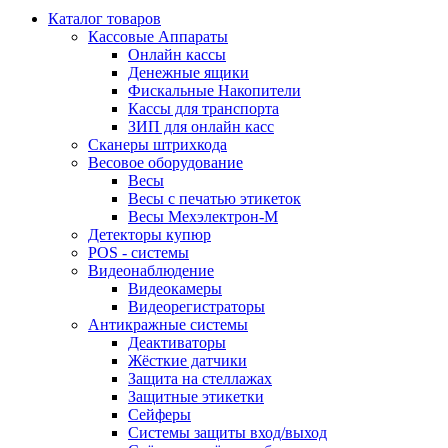
Каталог товаров
Кассовые Аппараты
Онлайн кассы
Денежные ящики
Фискальные Накопители
Кассы для транспорта
ЗИП для онлайн касс
Сканеры штрихкода
Весовое оборудование
Весы
Весы с печатью этикеток
Весы Мехэлектрон-М
Детекторы купюр
POS - системы
Видеонаблюдение
Видеокамеры
Видеорегистраторы
Антикражные системы
Деактиваторы
Жёсткие датчики
Защита на стеллажах
Защитные этикетки
Сейферы
Системы защиты вход/выход