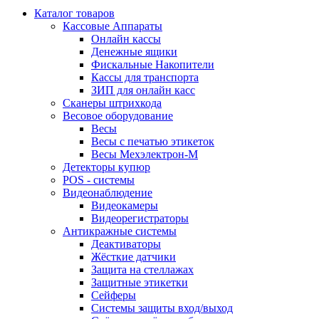
Каталог товаров
Кассовые Аппараты
Онлайн кассы
Денежные ящики
Фискальные Накопители
Кассы для транспорта
ЗИП для онлайн касс
Сканеры штрихкода
Весовое оборудование
Весы
Весы с печатью этикеток
Весы Мехэлектрон-М
Детекторы купюр
POS - системы
Видеонаблюдение
Видеокамеры
Видеорегистраторы
Антикражные системы
Деактиваторы
Жёсткие датчики
Защита на стеллажах
Защитные этикетки
Сейферы
Системы защиты вход/выход