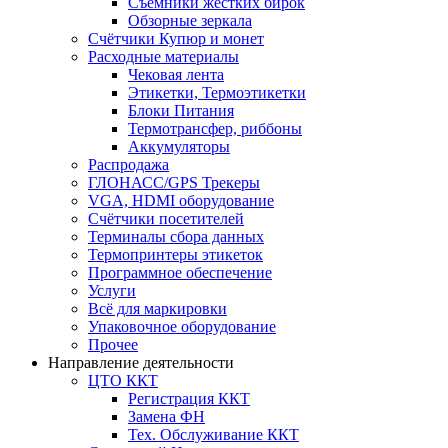
Съёмники жёстких бирок
Обзорные зеркала
Счётчики Купюр и монет
Расходные материалы
Чековая лента
Этикетки, Термоэтикетки
Блоки Питания
Термотрансфер, риббоны
Аккумуляторы
Распродажа
ГЛОНАСС/GPS Трекеры
VGA, HDMI оборудование
Счётчики посетителей
Терминалы сбора данных
Термопринтеры этикеток
Программное обеспечение
Услуги
Всё для маркировки
Упаковочное оборудование
Прочее
Направление деятельности
ЦТО ККТ
Регистрация ККТ
Замена ФН
Тех. Обслуживание ККТ