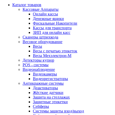
Каталог товаров
Кассовые Аппараты
Онлайн кассы
Денежные ящики
Фискальные Накопители
Кассы для транспорта
ЗИП для онлайн касс
Сканеры штрихкода
Весовое оборудование
Весы
Весы с печатью этикеток
Весы Мехэлектрон-М
Детекторы купюр
POS - системы
Видеонаблюдение
Видеокамеры
Видеорегистраторы
Антикражные системы
Деактиваторы
Жёсткие датчики
Защита на стеллажах
Защитные этикетки
Сейферы
Системы защиты вход/выход