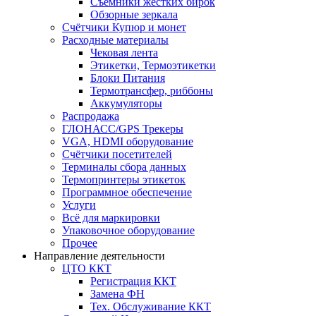
Съёмники жёстких бирок
Обзорные зеркала
Счётчики Купюр и монет
Расходные материалы
Чековая лента
Этикетки, Термоэтикетки
Блоки Питания
Термотрансфер, риббоны
Аккумуляторы
Распродажа
ГЛОНАСС/GPS Трекеры
VGA, HDMI оборудование
Счётчики посетителей
Терминалы сбора данных
Термопринтеры этикеток
Программное обеспечение
Услуги
Всё для маркировки
Упаковочное оборудование
Прочее
Направление деятельности
ЦТО ККТ
Регистрация ККТ
Замена ФН
Тех. Обслуживание ККТ