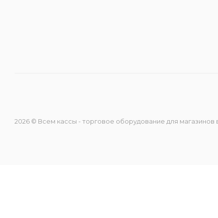
Направление ККМ
Направление ПС
Направление Тахография
Онлайн Кассы
2026 © Всем кассы - торговое оборудование для магазинов
Полупроводники
Прочее оборудование
Разъёмы/Кнопки/Штеккера