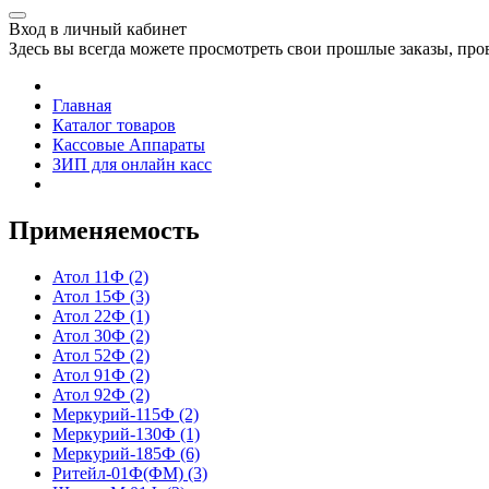
Вход в личный кабинет
Здесь вы всегда можете просмотреть свои прошлые заказы, про
Главная
Каталог товаров
Кассовые Аппараты
ЗИП для онлайн касс
Применяемость
Атол 11Ф
(2)
Атол 15Ф
(3)
Атол 22Ф
(1)
Атол 30Ф
(2)
Атол 52Ф
(2)
Атол 91Ф
(2)
Атол 92Ф
(2)
Меркурий-115Ф
(2)
Меркурий-130Ф
(1)
Меркурий-185Ф
(6)
Ритейл-01Ф(ФМ)
(3)