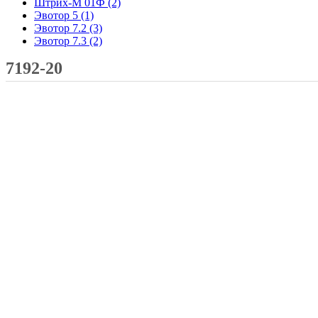
Штрих-М 01Ф
(2)
Эвотор 5
(1)
Эвотор 7.2
(3)
Эвотор 7.3
(2)
7192-20