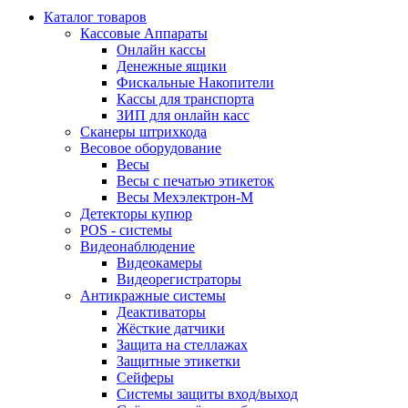
Каталог товаров
Кассовые Аппараты
Онлайн кассы
Денежные ящики
Фискальные Накопители
Кассы для транспорта
ЗИП для онлайн касс
Сканеры штрихкода
Весовое оборудование
Весы
Весы с печатью этикеток
Весы Мехэлектрон-М
Детекторы купюр
POS - системы
Видеонаблюдение
Видеокамеры
Видеорегистраторы
Антикражные системы
Деактиваторы
Жёсткие датчики
Защита на стеллажах
Защитные этикетки
Сейферы
Системы защиты вход/выход