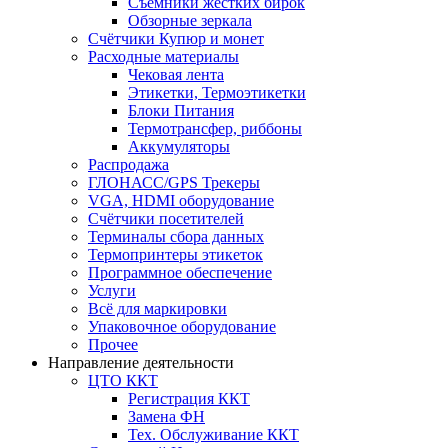
Съёмники жёстких бирок
Обзорные зеркала
Счётчики Купюр и монет
Расходные материалы
Чековая лента
Этикетки, Термоэтикетки
Блоки Питания
Термотрансфер, риббоны
Аккумуляторы
Распродажа
ГЛОНАСС/GPS Трекеры
VGA, HDMI оборудование
Счётчики посетителей
Терминалы сбора данных
Термопринтеры этикеток
Программное обеспечение
Услуги
Всё для маркировки
Упаковочное оборудование
Прочее
Направление деятельности
ЦТО ККТ
Регистрация ККТ
Замена ФН
Тех. Обслуживание ККТ