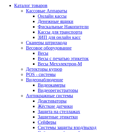
Каталог товаров
Кассовые Аппараты
Онлайн кассы
Денежные ящики
Фискальные Накопители
Кассы для транспорта
ЗИП для онлайн касс
Сканеры штрихкода
Весовое оборудование
Весы
Весы с печатью этикеток
Весы Мехэлектрон-М
Детекторы купюр
POS - системы
Видеонаблюдение
Видеокамеры
Видеорегистраторы
Антикражные системы
Деактиваторы
Жёсткие датчики
Защита на стеллажах
Защитные этикетки
Сейферы
Системы защиты вход/выход