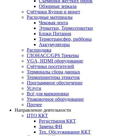
Съёмники жёстких бирок
Обзорные зеркала
Счётчики Купюр и монет
Расходные материалы
Чековая лента
Этикетки, Термоэтикетки
Блоки Питания
Термотрансфер, риббоны
Аккумуляторы
Распродажа
ГЛОНАСС/GPS Трекеры
VGA, HDMI оборудование
Счётчики посетителей
Терминалы сбора данных
Термопринтеры этикеток
Программное обеспечение
Услуги
Всё для маркировки
Упаковочное оборудование
Прочее
Направление деятельности
ЦТО ККТ
Регистрация ККТ
Замена ФН
Тех. Обслуживание ККТ