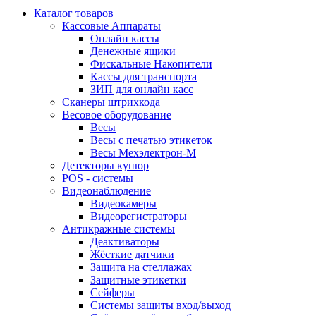
Каталог товаров
Кассовые Аппараты
Онлайн кассы
Денежные ящики
Фискальные Накопители
Кассы для транспорта
ЗИП для онлайн касс
Сканеры штрихкода
Весовое оборудование
Весы
Весы с печатью этикеток
Весы Мехэлектрон-М
Детекторы купюр
POS - системы
Видеонаблюдение
Видеокамеры
Видеорегистраторы
Антикражные системы
Деактиваторы
Жёсткие датчики
Защита на стеллажах
Защитные этикетки
Сейферы
Системы защиты вход/выход