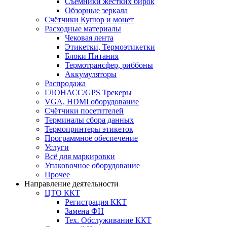
Съёмники жёстких бирок
Обзорные зеркала
Счётчики Купюр и монет
Расходные материалы
Чековая лента
Этикетки, Термоэтикетки
Блоки Питания
Термотрансфер, риббоны
Аккумуляторы
Распродажа
ГЛОНАСС/GPS Трекеры
VGA, HDMI оборудование
Счётчики посетителей
Терминалы сбора данных
Термопринтеры этикеток
Программное обеспечение
Услуги
Всё для маркировки
Упаковочное оборудование
Прочее
Направление деятельности
ЦТО ККТ
Регистрация ККТ
Замена ФН
Тех. Обслуживание ККТ