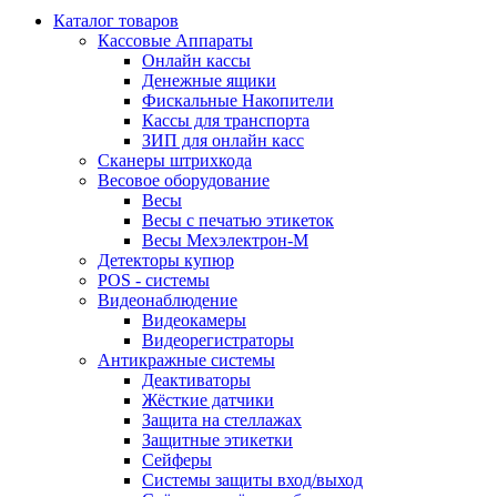
Каталог товаров
Кассовые Аппараты
Онлайн кассы
Денежные ящики
Фискальные Накопители
Кассы для транспорта
ЗИП для онлайн касс
Сканеры штрихкода
Весовое оборудование
Весы
Весы с печатью этикеток
Весы Мехэлектрон-М
Детекторы купюр
POS - системы
Видеонаблюдение
Видеокамеры
Видеорегистраторы
Антикражные системы
Деактиваторы
Жёсткие датчики
Защита на стеллажах
Защитные этикетки
Сейферы
Системы защиты вход/выход