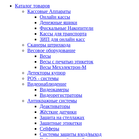
Каталог товаров
Кассовые Аппараты
Онлайн кассы
Денежные ящики
Фискальные Накопители
Кассы для транспорта
ЗИП для онлайн касс
Сканеры штрихкода
Весовое оборудование
Весы
Весы с печатью этикеток
Весы Мехэлектрон-М
Детекторы купюр
POS - системы
Видеонаблюдение
Видеокамеры
Видеорегистраторы
Антикражные системы
Деактиваторы
Жёсткие датчики
Защита на стеллажах
Защитные этикетки
Сейферы
Системы защиты вход/выход