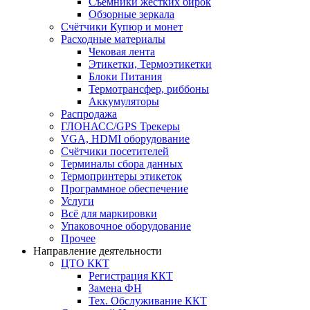
Съёмники жёстких бирок
Обзорные зеркала
Счётчики Купюр и монет
Расходные материалы
Чековая лента
Этикетки, Термоэтикетки
Блоки Питания
Термотрансфер, риббоны
Аккумуляторы
Распродажа
ГЛОНАСС/GPS Трекеры
VGA, HDMI оборудование
Счётчики посетителей
Терминалы сбора данных
Термопринтеры этикеток
Программное обеспечение
Услуги
Всё для маркировки
Упаковочное оборудование
Прочее
Направление деятельности
ЦТО ККТ
Регистрация ККТ
Замена ФН
Тех. Обслуживание ККТ