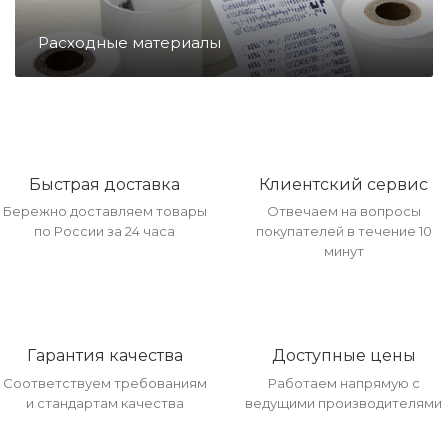
Направление ККМ
Расходные материалы
Направление ПС
Направление Тахография
Быстрая доставка
Клиентский сервис
Бережно доставляем товары
Отвечаем на вопросы
Онлайн Кассы
по России за 24 часа
покупателей в течение 10
минут
Полупроводники
Прочее оборудование
Гарантия качества
Доступные цены
Соответствуем требованиям
Работаем напрямую с
и стандартам качества
ведущими производителями
Разъёмы/Кнопки/Штеккера