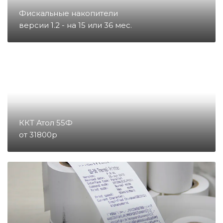
Фискальные накопители
Запчасти для счетчиков купюр
версии 1.2 - на 15 или 36 мес.
и монет
Запчасти для тахографов
Запчасти и комплектующие для
онлайн-касс
ККТ Атол 55Ф
от 31800р
Материалы
Микросхемы
Направление POS