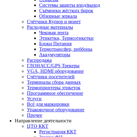
Системы защиты вход/выход
Съёмники жёстких бирок
Обзорные зеркала
Счётчики Купюр и монет
Расходные материалы
Чековая лента
Этикетки, Термоэтикетки
Блоки Питания
Термотрансфер, риббоны
Аккумуляторы
Распродажа
ГЛОНАСС/GPS Трекеры
VGA, HDMI оборудование
Счётчики посетителей
Терминалы сбора данных
Термопринтеры этикеток
Программное обеспечение
Услуги
Всё для маркировки
Упаковочное оборудование
Прочее
Направление деятельности
ЦТО ККТ
Регистрация ККТ