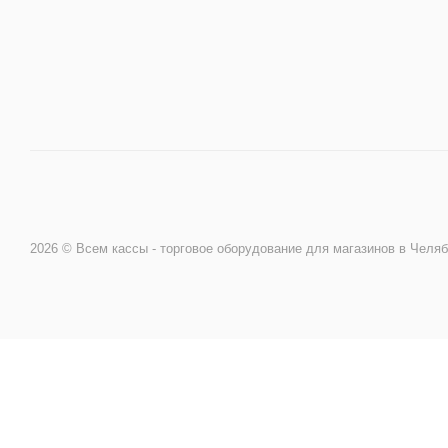
Направление Тахография
Онлайн Кассы
Полупроводники
Прочее оборудование
2026 © Всем кассы - торговое оборудование для магазинов
Разъёмы/Кнопки/Штеккера
Расходные материалы
Рекламные материалы