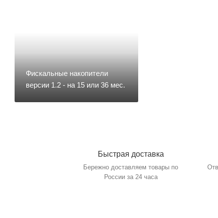
Денежные ящики
Съемники жест
Запчасти для весов
Фискальные накопители
версии 1.2 - на 15 или 36
Запчасти для денежных ящиков
мес.
Запчасти для детекторов валют
Запчасти для копировальных
аппаратов и принтеров
Быстрая доставка
Бережно доставляем товары по
России за 24 часа
по
Запчасти для счетчиков купюр
и монет