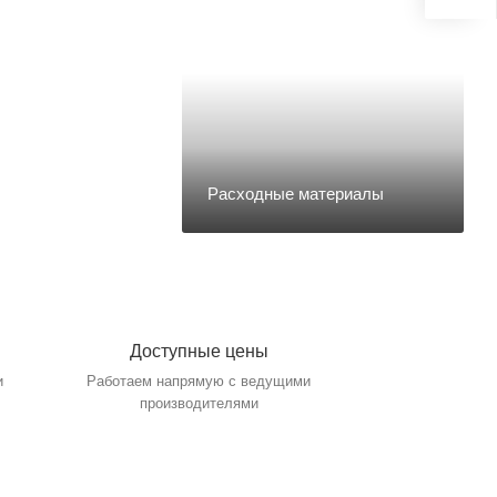
Frontol xPOS
Крановые
Frontol xPOS Plus
Лабораторные
Платформенные МАССА-К
Расходные материалы
Доступные цены
м и
Работаем напрямую с ведущими
производителями