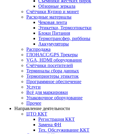
Съёмники жёстких бирок
Обзорные зеркала
Счётчики Купюр и монет
Расходные материалы
Чековая лента
Этикетки, Термоэтикетки
Блоки Питания
Термотрансфер, риббоны
Аккумуляторы
Распродажа
ГЛОНАСС/GPS Трекеры
VGA, HDMI оборудование
Счётчики посетителей
Терминалы сбора данных
Термопринтеры этикеток
Программное обеспечение
Услуги
Всё для маркировки
Упаковочное оборудование
Прочее
Направление деятельности
ЦТО ККТ
Регистрация ККТ
Замена ФН
Тех. Обслуживание ККТ