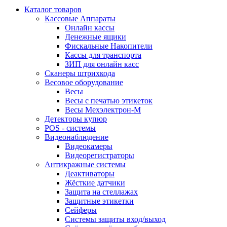
Каталог товаров
Кассовые Аппараты
Онлайн кассы
Денежные ящики
Фискальные Накопители
Кассы для транспорта
ЗИП для онлайн касс
Сканеры штрихкода
Весовое оборудование
Весы
Весы с печатью этикеток
Весы Мехэлектрон-М
Детекторы купюр
POS - системы
Видеонаблюдение
Видеокамеры
Видеорегистраторы
Антикражные системы
Деактиваторы
Жёсткие датчики
Защита на стеллажах
Защитные этикетки
Сейферы
Системы защиты вход/выход