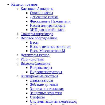
Каталог товаров
Кассовые Аппараты
Онлайн кассы
Денежные ящики
Фискальные Накопители
Кассы для транспорта
ЗИП для онлайн касс
Сканеры штрихкода
Весовое оборудование
Весы
Весы с печатью этикеток
Весы Мехэлектрон-М
Детекторы купюр
POS - системы
Видеонаблюдение
Видеокамеры
Видеорегистраторы
Антикражные системы
Деактиваторы
Жёсткие датчики
Защита на стеллажах
Защитные этикетки
Сейферы
Системы защиты вход/выход