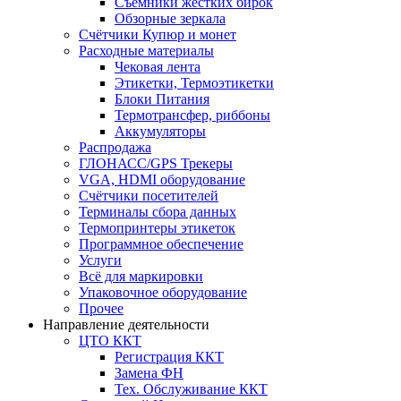
Съёмники жёстких бирок
Обзорные зеркала
Счётчики Купюр и монет
Расходные материалы
Чековая лента
Этикетки, Термоэтикетки
Блоки Питания
Термотрансфер, риббоны
Аккумуляторы
Распродажа
ГЛОНАСС/GPS Трекеры
VGA, HDMI оборудование
Счётчики посетителей
Терминалы сбора данных
Термопринтеры этикеток
Программное обеспечение
Услуги
Всё для маркировки
Упаковочное оборудование
Прочее
Направление деятельности
ЦТО ККТ
Регистрация ККТ
Замена ФН
Тех. Обслуживание ККТ