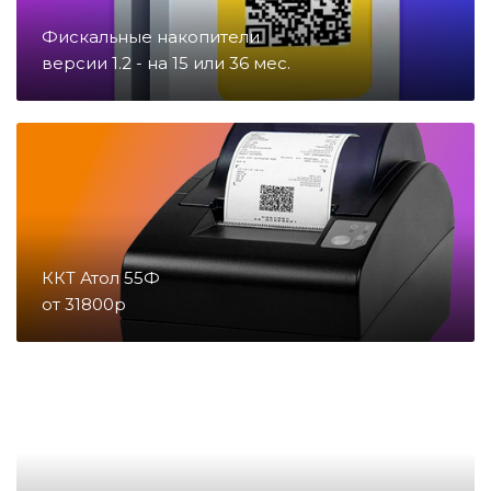
Фискальные накопители
Запчасти для счетчиков купюр
версии 1.2 - на 15 или 36 мес.
и монет
Запчасти для тахографов
Запчасти и комплектующие для
онлайн-касс
ККТ Атол 55Ф
от 31800р
Материалы
Микросхемы
Направление POS