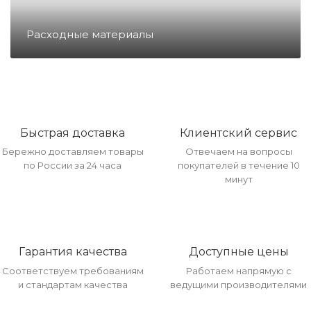
Направление ККМ
Расходные материалы
Направление ПС
Направление Тахография
Быстрая доставка
Клиентский сервис
Бережно доставляем товары
Отвечаем на вопросы
Онлайн Кассы
по России за 24 часа
покупателей в течение 10
минут
Полупроводники
Прочее оборудование
Гарантия качества
Доступные цены
Соответствуем требованиям
Работаем напрямую с
и стандартам качества
ведущими производителями
Разъёмы/Кнопки/Штеккера