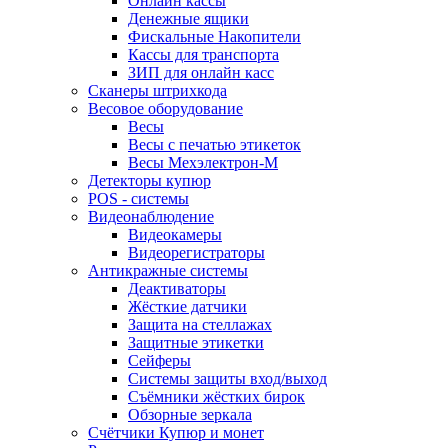
Онлайн кассы
Денежные ящики
Фискальные Накопители
Кассы для транспорта
ЗИП для онлайн касс
Сканеры штрихкода
Весовое оборудование
Весы
Весы с печатью этикеток
Весы Мехэлектрон-М
Детекторы купюр
POS - системы
Видеонаблюдение
Видеокамеры
Видеорегистраторы
Антикражные системы
Деактиваторы
Жёсткие датчики
Защита на стеллажах
Защитные этикетки
Сейферы
Системы защиты вход/выход
Съёмники жёстких бирок
Обзорные зеркала
Счётчики Купюр и монет