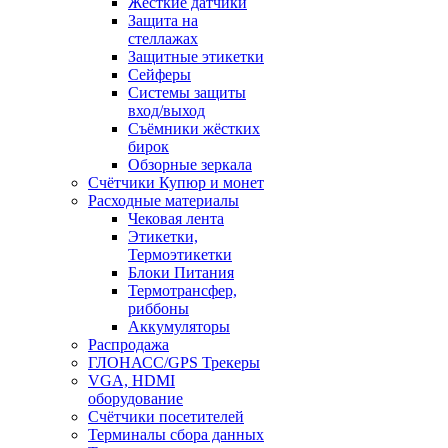
Жёсткие датчики
Защита на
стеллажах
Защитные этикетки
Сейферы
Системы защиты
вход/выход
Съёмники жёстких
бирок
Обзорные зеркала
Счётчики Купюр и монет
Расходные материалы
Чековая лента
Этикетки,
Термоэтикетки
Блоки Питания
Термотрансфер,
риббоны
Аккумуляторы
Распродажа
ГЛОНАСС/GPS Трекеры
VGA, HDMI
оборудование
Счётчики посетителей
Терминалы сбора данных