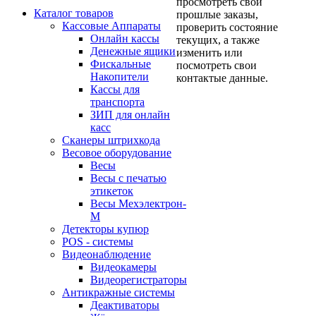
просмотреть свои
Каталог товаров
прошлые заказы,
Кассовые Аппараты
проверить состояние
Онлайн кассы
текущих, а также
Денежные ящики
изменить или
Фискальные
посмотреть свои
Накопители
контактые данные.
Кассы для
транспорта
ЗИП для онлайн
касс
Сканеры штрихкода
Весовое оборудование
Весы
Весы с печатью
этикеток
Весы Мехэлектрон-
М
Детекторы купюр
POS - системы
Видеонаблюдение
Видеокамеры
Видеорегистраторы
Антикражные системы
Деактиваторы