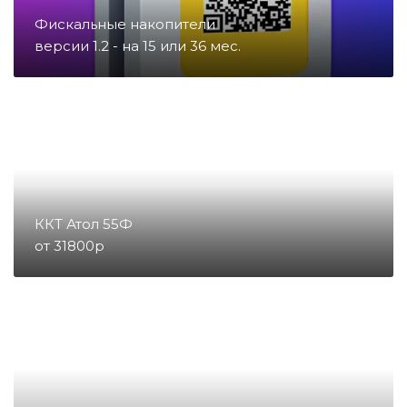
Фискальные накопители
Запчасти для счетчиков купюр
версии 1.2 - на 15 или 36 мес.
и монет
Запчасти для тахографов
Запчасти и комплектующие для
онлайн-касс
ККТ Атол 55Ф
от 31800р
Материалы
Микросхемы
Направление POS