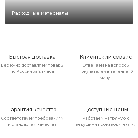
Направление ККМ
Расходные материалы
Направление ПС
Направление Тахография
Быстрая доставка
Клиентский сервис
Бережно доставляем товары
Отвечаем на вопросы
Онлайн Кассы
по России за 24 часа
покупателей в течение 10
минут
Полупроводники
Прочее оборудование
Гарантия качества
Доступные цены
Соответствуем требованиям
Работаем напрямую с
и стандартам качества
ведущими производителями
Разъёмы/Кнопки/Штеккера