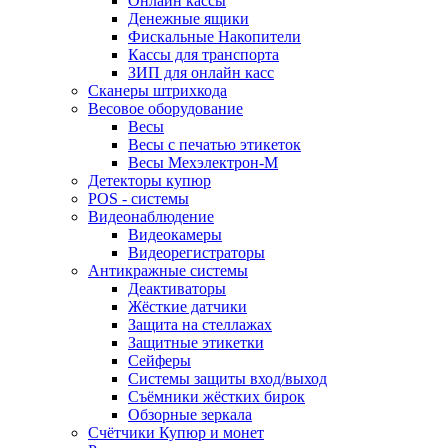
Онлайн кассы
Денежные ящики
Фискальные Накопители
Кассы для транспорта
ЗИП для онлайн касс
Сканеры штрихкода
Весовое оборудование
Весы
Весы с печатью этикеток
Весы Мехэлектрон-М
Детекторы купюр
POS - системы
Видеонаблюдение
Видеокамеры
Видеорегистраторы
Антикражные системы
Деактиваторы
Жёсткие датчики
Защита на стеллажах
Защитные этикетки
Сейферы
Системы защиты вход/выход
Съёмники жёстких бирок
Обзорные зеркала
Счётчики Купюр и монет