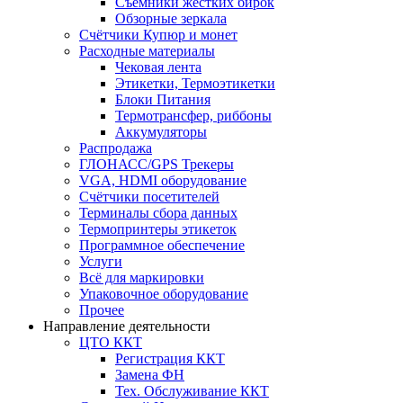
Съёмники жёстких бирок
Обзорные зеркала
Счётчики Купюр и монет
Расходные материалы
Чековая лента
Этикетки, Термоэтикетки
Блоки Питания
Термотрансфер, риббоны
Аккумуляторы
Распродажа
ГЛОНАСС/GPS Трекеры
VGA, HDMI оборудование
Счётчики посетителей
Терминалы сбора данных
Термопринтеры этикеток
Программное обеспечение
Услуги
Всё для маркировки
Упаковочное оборудование
Прочее
Направление деятельности
ЦТО ККТ
Регистрация ККТ
Замена ФН
Тех. Обслуживание ККТ