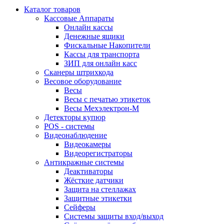
Каталог товаров
Кассовые Аппараты
Онлайн кассы
Денежные ящики
Фискальные Накопители
Кассы для транспорта
ЗИП для онлайн касс
Сканеры штрихкода
Весовое оборудование
Весы
Весы с печатью этикеток
Весы Мехэлектрон-М
Детекторы купюр
POS - системы
Видеонаблюдение
Видеокамеры
Видеорегистраторы
Антикражные системы
Деактиваторы
Жёсткие датчики
Защита на стеллажах
Защитные этикетки
Сейферы
Системы защиты вход/выход