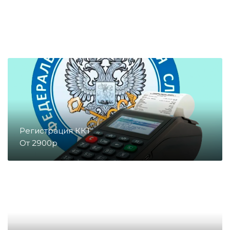
Денежные ящики
Съемники жест
Запчасти для весов
Запчасти для денежных ящиков
Запчасти для детекторов валют
Регистрация ККТ
От 2900р
Запчасти для копировальных
аппаратов и принтеров
Запчасти для счетчиков купюр
и монет