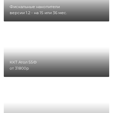
Запчасти для тахографов
Фискальные накопители
версии 1.2 - на 15 или 36 мес.
Запчасти и комплектующие для
онлайн-касс
Материалы
Микросхемы
ККТ Атол 55Ф
от 31800р
Направление POS
Направление ККМ
Направление ПС