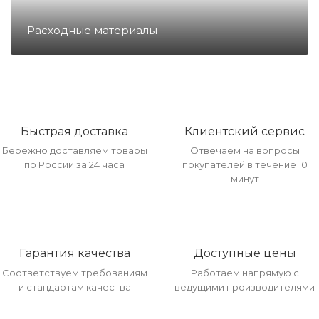
Направление Тахография
Расходные материалы
Онлайн Кассы
Полупроводники
Быстрая доставка
Клиентский сервис
Бережно доставляем товары
Отвечаем на вопросы
Прочее оборудование
по России за 24 часа
покупателей в течение 10
минут
Разъёмы/Кнопки/Штеккера
Гарантия качества
Доступные цены
Расходные материалы
Соответствуем требованиям
Работаем напрямую с
и стандартам качества
ведущими производителями
Рекламные материалы