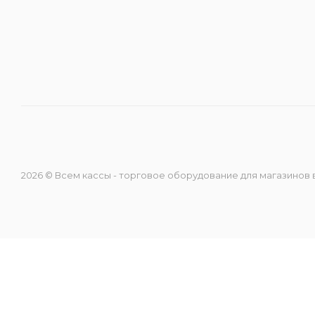
Направление ККМ
Направление ПС
Направление Тахография
Онлайн Кассы
2026 © Всем кассы - торговое оборудование для магазинов
Полупроводники
Прочее оборудование
Разъёмы/Кнопки/Штеккера