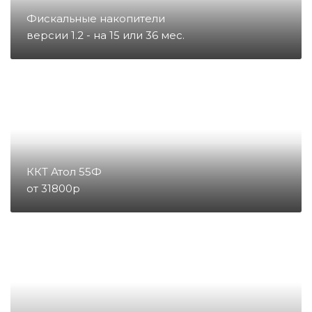
Запчасти для тахографов
Фискальные накопители
версии 1.2 - на 15 или 36 мес.
Запчасти и комплектующие для
онлайн-касс
Материалы
Микросхемы
ККТ Атол 55Ф
от 31800р
Направление POS
Направление ККМ
Направление ПС