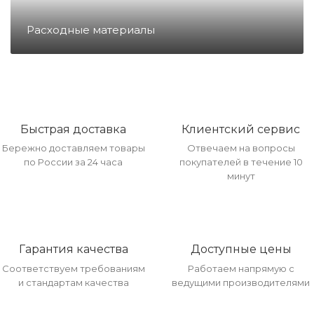
Направление Тахография
Расходные материалы
Онлайн Кассы
Полупроводники
Быстрая доставка
Клиентский сервис
Бережно доставляем товары
Отвечаем на вопросы
Прочее оборудование
по России за 24 часа
покупателей в течение 10
минут
Разъёмы/Кнопки/Штеккера
Гарантия качества
Доступные цены
Расходные материалы
Соответствуем требованиям
Работаем напрямую с
и стандартам качества
ведущими производителями
Рекламные материалы