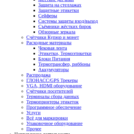
Защита на стеллажах
Защитные этикетки
Сейферы
Системы защиты вход/выход
Съёмники жёстких бирок
Обзорные зеркала
Счётчики Купюр и монет
Расходные материалы
Чековая лента
Этикетки, Термоэтикетки
Блоки Питания
Термотрансфер, риббоны
Аккумуляторы
Распродажа
ГЛОНАСС/GPS Трекеры
VGA, HDMI оборудование
Счётчики посетителей
Терминалы сбора данных
Термопринтеры этикеток
Программное обеспечение
Услуги
Всё для маркировки
Упаковочное оборудование
Прочее