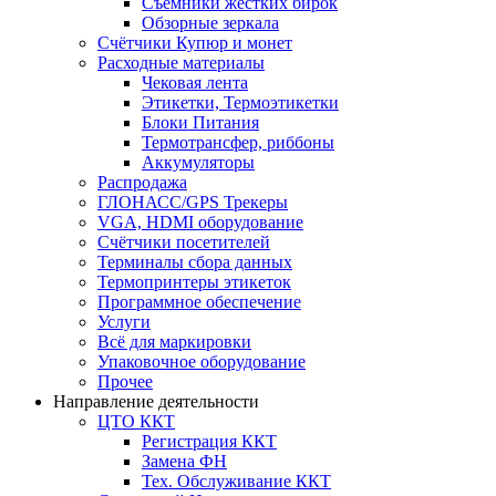
Съёмники жёстких бирок
Обзорные зеркала
Счётчики Купюр и монет
Расходные материалы
Чековая лента
Этикетки, Термоэтикетки
Блоки Питания
Термотрансфер, риббоны
Аккумуляторы
Распродажа
ГЛОНАСС/GPS Трекеры
VGA, HDMI оборудование
Счётчики посетителей
Терминалы сбора данных
Термопринтеры этикеток
Программное обеспечение
Услуги
Всё для маркировки
Упаковочное оборудование
Прочее
Направление деятельности
ЦТО ККТ
Регистрация ККТ
Замена ФН
Тех. Обслуживание ККТ