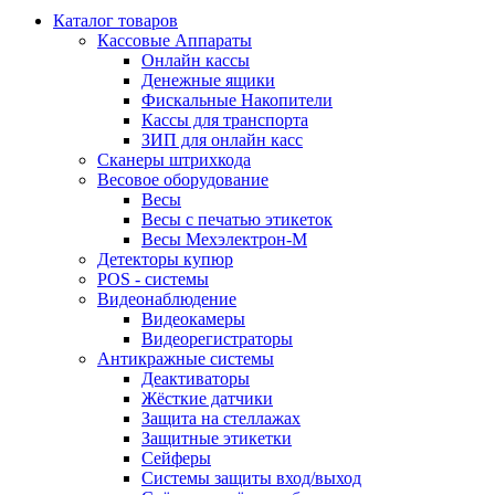
Каталог товаров
Кассовые Аппараты
Онлайн кассы
Денежные ящики
Фискальные Накопители
Кассы для транспорта
ЗИП для онлайн касс
Сканеры штрихкода
Весовое оборудование
Весы
Весы с печатью этикеток
Весы Мехэлектрон-М
Детекторы купюр
POS - системы
Видеонаблюдение
Видеокамеры
Видеорегистраторы
Антикражные системы
Деактиваторы
Жёсткие датчики
Защита на стеллажах
Защитные этикетки
Сейферы
Системы защиты вход/выход