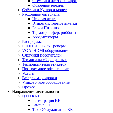
Съёмники жёстких бирок
Обзорные зеркала
Счётчики Купюр и монет
Расходные материалы
Чековая лента
Этикетки, Термоэтикетки
Блоки Питания
Термотрансфер, риббоны
Аккумуляторы
Распродажа
ГЛОНАСС/GPS Трекеры
VGA, HDMI оборудование
Счётчики посетителей
Терминалы сбора данных
Термопринтеры этикеток
Программное обеспечение
Услуги
Всё для маркировки
Упаковочное оборудование
Прочее
Направление деятельности
ЦТО ККТ
Регистрация ККТ
Замена ФН
Тех. Обслуживание ККТ