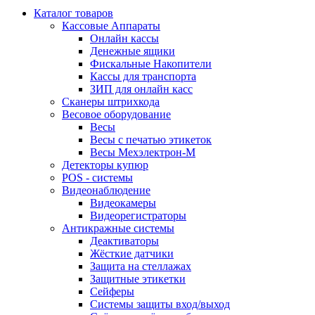
Каталог товаров
Кассовые Аппараты
Онлайн кассы
Денежные ящики
Фискальные Накопители
Кассы для транспорта
ЗИП для онлайн касс
Сканеры штрихкода
Весовое оборудование
Весы
Весы с печатью этикеток
Весы Мехэлектрон-М
Детекторы купюр
POS - системы
Видеонаблюдение
Видеокамеры
Видеорегистраторы
Антикражные системы
Деактиваторы
Жёсткие датчики
Защита на стеллажах
Защитные этикетки
Сейферы
Системы защиты вход/выход