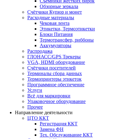
Съёмники жёстких бирок
Обзорные зеркала
Счётчики Купюр и монет
Расходные материалы
Чековая лента
Этикетки, Термоэтикетки
Блоки Питания
Термотрансфер, риббоны
Аккумуляторы
Распродажа
ГЛОНАСС/GPS Трекеры
VGA, HDMI оборудование
Счётчики посетителей
Терминалы сбора данных
Термопринтеры этикеток
Программное обеспечение
Услуги
Всё для маркировки
Упаковочное оборудование
Прочее
Направление деятельности
ЦТО ККТ
Регистрация ККТ
Замена ФН
Тех. Обслуживание ККТ