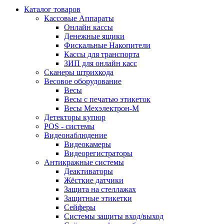
Каталог товаров
Кассовые Аппараты
Онлайн кассы
Денежные ящики
Фискальные Накопители
Кассы для транспорта
ЗИП для онлайн касс
Сканеры штрихкода
Весовое оборудование
Весы
Весы с печатью этикеток
Весы Мехэлектрон-М
Детекторы купюр
POS - системы
Видеонаблюдение
Видеокамеры
Видеорегистраторы
Антикражные системы
Деактиваторы
Жёсткие датчики
Защита на стеллажах
Защитные этикетки
Сейферы
Системы защиты вход/выход