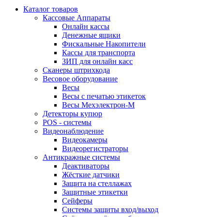
Каталог товаров
Кассовые Аппараты
Онлайн кассы
Денежные ящики
Фискальные Накопители
Кассы для транспорта
ЗИП для онлайн касс
Сканеры штрихкода
Весовое оборудование
Весы
Весы с печатью этикеток
Весы Мехэлектрон-М
Детекторы купюр
POS - системы
Видеонаблюдение
Видеокамеры
Видеорегистраторы
Антикражные системы
Деактиваторы
Жёсткие датчики
Защита на стеллажах
Защитные этикетки
Сейферы
Системы защиты вход/выход