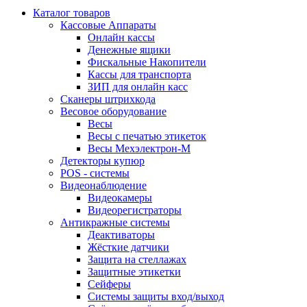
Каталог товаров
Кассовые Аппараты
Онлайн кассы
Денежные ящики
Фискальные Накопители
Кассы для транспорта
ЗИП для онлайн касс
Сканеры штрихкода
Весовое оборудование
Весы
Весы с печатью этикеток
Весы Мехэлектрон-М
Детекторы купюр
POS - системы
Видеонаблюдение
Видеокамеры
Видеорегистраторы
Антикражные системы
Деактиваторы
Жёсткие датчики
Защита на стеллажах
Защитные этикетки
Сейферы
Системы защиты вход/выход