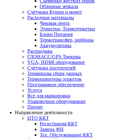
Съёмники жёстких бирок
Обзорные зеркала
Счётчики Купюр и монет
Расходные материалы
Чековая лента
Этикетки, Термоэтикетки
Блоки Питания
Термотрансфер, риббоны
Аккумуляторы
Распродажа
ГЛОНАСС/GPS Трекеры
VGA, HDMI оборудование
Счётчики посетителей
Терминалы сбора данных
Термопринтеры этикеток
Программное обеспечение
Услуги
Всё для маркировки
Упаковочное оборудование
Прочее
Направление деятельности
ЦТО ККТ
Регистрация ККТ
Замена ФН
Тех. Обслуживание ККТ