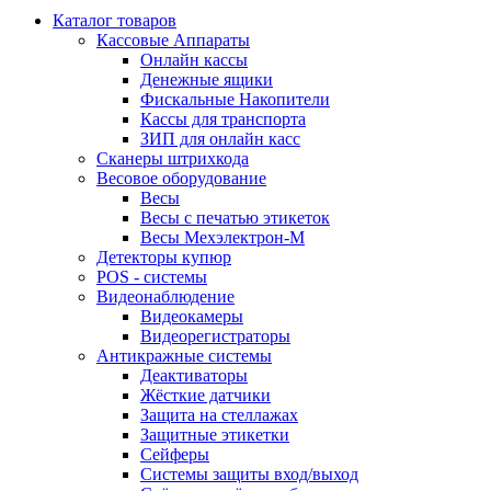
Каталог товаров
Кассовые Аппараты
Онлайн кассы
Денежные ящики
Фискальные Накопители
Кассы для транспорта
ЗИП для онлайн касс
Сканеры штрихкода
Весовое оборудование
Весы
Весы с печатью этикеток
Весы Мехэлектрон-М
Детекторы купюр
POS - системы
Видеонаблюдение
Видеокамеры
Видеорегистраторы
Антикражные системы
Деактиваторы
Жёсткие датчики
Защита на стеллажах
Защитные этикетки
Сейферы
Системы защиты вход/выход