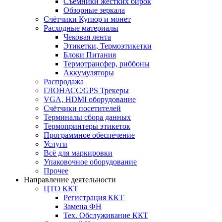
Съёмники жёстких бирок
Обзорные зеркала
Счётчики Купюр и монет
Расходные материалы
Чековая лента
Этикетки, Термоэтикетки
Блоки Питания
Термотрансфер, риббоны
Аккумуляторы
Распродажа
ГЛОНАСС/GPS Трекеры
VGA, HDMI оборудование
Счётчики посетителей
Терминалы сбора данных
Термопринтеры этикеток
Программное обеспечение
Услуги
Всё для маркировки
Упаковочное оборудование
Прочее
Направление деятельности
ЦТО ККТ
Регистрация ККТ
Замена ФН
Тех. Обслуживание ККТ