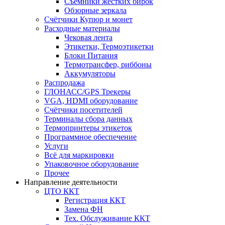
Съёмники жёстких бирок
Обзорные зеркала
Счётчики Купюр и монет
Расходные материалы
Чековая лента
Этикетки, Термоэтикетки
Блоки Питания
Термотрансфер, риббоны
Аккумуляторы
Распродажа
ГЛОНАСС/GPS Трекеры
VGA, HDMI оборудование
Счётчики посетителей
Терминалы сбора данных
Термопринтеры этикеток
Программное обеспечение
Услуги
Всё для маркировки
Упаковочное оборудование
Прочее
Направление деятельности
ЦТО ККТ
Регистрация ККТ
Замена ФН
Тех. Обслуживание ККТ