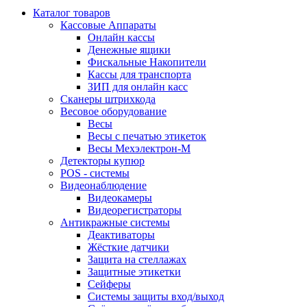
Каталог товаров
Кассовые Аппараты
Онлайн кассы
Денежные ящики
Фискальные Накопители
Кассы для транспорта
ЗИП для онлайн касс
Сканеры штрихкода
Весовое оборудование
Весы
Весы с печатью этикеток
Весы Мехэлектрон-М
Детекторы купюр
POS - системы
Видеонаблюдение
Видеокамеры
Видеорегистраторы
Антикражные системы
Деактиваторы
Жёсткие датчики
Защита на стеллажах
Защитные этикетки
Сейферы
Системы защиты вход/выход