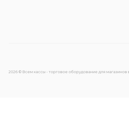
Направление ККМ
Направление ПС
Направление Тахография
Онлайн Кассы
2026 © Всем кассы - торговое оборудование для магазинов
Полупроводники
Прочее оборудование
Разъёмы/Кнопки/Штеккера