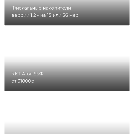
Запчасти для тахографов
Фискальные накопители
версии 1.2 - на 15 или 36 мес.
Запчасти и комплектующие для
онлайн-касс
Материалы
Микросхемы
ККТ Атол 55Ф
от 31800р
Направление POS
Направление ККМ
Направление ПС