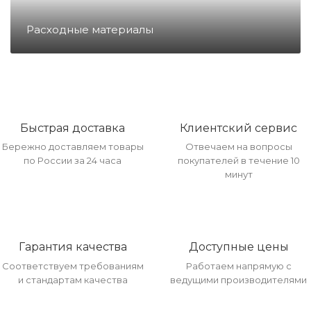
Направление Тахография
Расходные материалы
Онлайн Кассы
Полупроводники
Быстрая доставка
Клиентский сервис
Бережно доставляем товары
Отвечаем на вопросы
Прочее оборудование
по России за 24 часа
покупателей в течение 10
минут
Разъёмы/Кнопки/Штеккера
Гарантия качества
Доступные цены
Расходные материалы
Соответствуем требованиям
Работаем напрямую с
и стандартам качества
ведущими производителями
Рекламные материалы