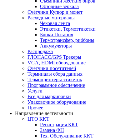
Съёмники жёстких бирок
Обзорные зеркала
Счётчики Купюр и монет
Расходные материалы
Чековая лента
Этикетки, Термоэтикетки
Блоки Питания
Термотрансфер, риббоны
Аккумуляторы
Распродажа
ГЛОНАСС/GPS Трекеры
VGA, HDMI оборудование
Счётчики посетителей
Терминалы сбора данных
Термопринтеры этикеток
Программное обеспечение
Услуги
Всё для маркировки
Упаковочное оборудование
Прочее
Направление деятельности
ЦТО ККТ
Регистрация ККТ
Замена ФН
Тех. Обслуживание ККТ