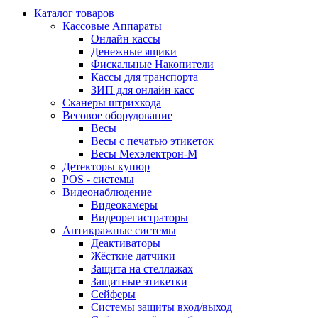
Каталог товаров
Кассовые Аппараты
Онлайн кассы
Денежные ящики
Фискальные Накопители
Кассы для транспорта
ЗИП для онлайн касс
Сканеры штрихкода
Весовое оборудование
Весы
Весы с печатью этикеток
Весы Мехэлектрон-М
Детекторы купюр
POS - системы
Видеонаблюдение
Видеокамеры
Видеорегистраторы
Антикражные системы
Деактиваторы
Жёсткие датчики
Защита на стеллажах
Защитные этикетки
Сейферы
Системы защиты вход/выход