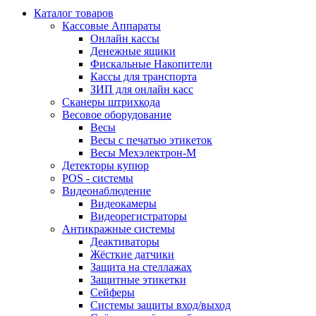
Каталог товаров
Кассовые Аппараты
Онлайн кассы
Денежные ящики
Фискальные Накопители
Кассы для транспорта
ЗИП для онлайн касс
Сканеры штрихкода
Весовое оборудование
Весы
Весы с печатью этикеток
Весы Мехэлектрон-М
Детекторы купюр
POS - системы
Видеонаблюдение
Видеокамеры
Видеорегистраторы
Антикражные системы
Деактиваторы
Жёсткие датчики
Защита на стеллажах
Защитные этикетки
Сейферы
Системы защиты вход/выход