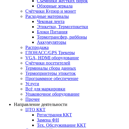
Съёмники жёстких бирок
Обзорные зеркала
Счётчики Купюр и монет
Расходные материалы
Чековая лента
Этикетки, Термоэтикетки
Блоки Питания
Термотрансфер, риббоны
Аккумуляторы
Распродажа
ГЛОНАСС/GPS Трекеры
VGA, HDMI оборудование
Счётчики посетителей
Терминалы сбора данных
Термопринтеры этикеток
Программное обеспечение
Услуги
Всё для маркировки
Упаковочное оборудование
Прочее
Направление деятельности
ЦТО ККТ
Регистрация ККТ
Замена ФН
Тех. Обслуживание ККТ