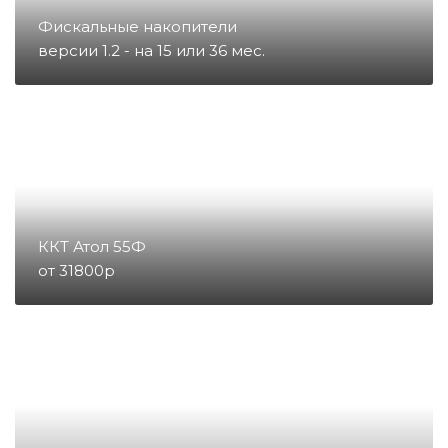
Запчасти для тахографов
Фискальные накопители
версии 1.2 - на 15 или 36 мес.
Запчасти и комплектующие для
онлайн-касс
Материалы
Микросхемы
ККТ Атол 55Ф
от 31800р
Направление POS
Направление ККМ
Направление ПС