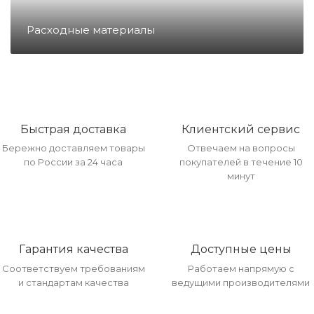
Направление Тахография
Расходные материалы
Онлайн Кассы
Полупроводники
Быстрая доставка
Клиентский сервис
Бережно доставляем товары
Отвечаем на вопросы
Прочее оборудование
по России за 24 часа
покупателей в течение 10
минут
Разъёмы/Кнопки/Штеккера
Гарантия качества
Доступные цены
Расходные материалы
Соответствуем требованиям
Работаем напрямую с
и стандартам качества
ведущими производителями
Рекламные материалы