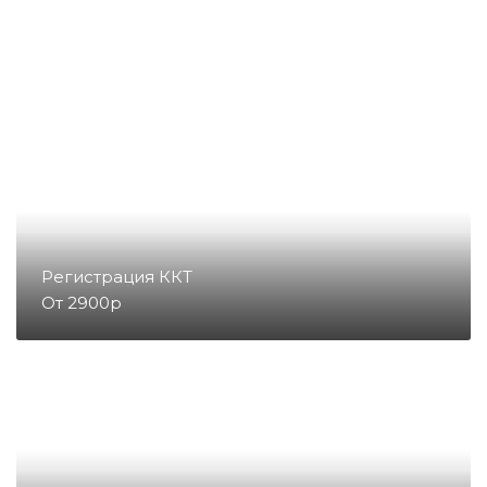
Денежные ящики
Съемники жест
Запчасти для весов
Запчасти для денежных ящиков
Запчасти для детекторов валют
Регистрация ККТ
От 2900р
Запчасти для копировальных
аппаратов и принтеров
Запчасти для счетчиков купюр
и монет