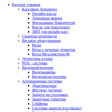
Каталог товаров
Кассовые Аппараты
Онлайн кассы
Денежные ящики
Фискальные Накопители
Кассы для транспорта
ЗИП для онлайн касс
Сканеры штрихкода
Весовое оборудование
Весы
Весы с печатью этикеток
Весы Мехэлектрон-М
Детекторы купюр
POS - системы
Видеонаблюдение
Видеокамеры
Видеорегистраторы
Антикражные системы
Деактиваторы
Жёсткие датчики
Защита на стеллажах
Защитные этикетки
Сейферы
Системы защиты вход/выход