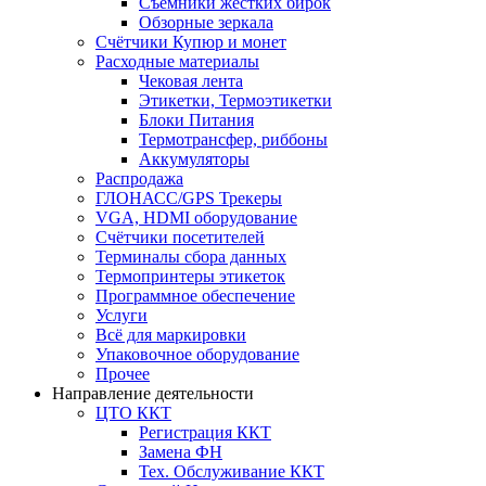
Съёмники жёстких бирок
Обзорные зеркала
Счётчики Купюр и монет
Расходные материалы
Чековая лента
Этикетки, Термоэтикетки
Блоки Питания
Термотрансфер, риббоны
Аккумуляторы
Распродажа
ГЛОНАСС/GPS Трекеры
VGA, HDMI оборудование
Счётчики посетителей
Терминалы сбора данных
Термопринтеры этикеток
Программное обеспечение
Услуги
Всё для маркировки
Упаковочное оборудование
Прочее
Направление деятельности
ЦТО ККТ
Регистрация ККТ
Замена ФН
Тех. Обслуживание ККТ