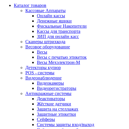
Каталог товаров
Кассовые Аппараты
Онлайн кассы
Денежные ящики
Фискальные Накопители
Кассы для транспорта
ЗИП для онлайн касс
Сканеры штрихкода
Весовое оборудование
Весы
Весы с печатью этикеток
Весы Мехэлектрон-М
Детекторы купюр
POS - системы
Видеонаблюдение
Видеокамеры
Видеорегистраторы
Антикражные системы
Деактиваторы
Жёсткие датчики
Защита на стеллажах
Защитные этикетки
Сейферы
Системы защиты вход/выход