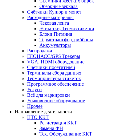
Съёмники жёстких бирок
Обзорные зеркала
Счётчики Купюр и монет
Расходные материалы
Чековая лента
Этикетки, Термоэтикетки
Блоки Питания
Термотрансфер, риббоны
Аккумуляторы
Распродажа
ГЛОНАСС/GPS Трекеры
VGA, HDMI оборудование
Счётчики посетителей
Терминалы сбора данных
Термопринтеры этикеток
Программное обеспечение
Услуги
Всё для маркировки
Упаковочное оборудование
Прочее
Направление деятельности
ЦТО ККТ
Регистрация ККТ
Замена ФН
Тех. Обслуживание ККТ