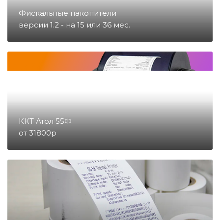
Запчасти для тахографов
Фискальные накопители
версии 1.2 - на 15 или 36 мес.
Запчасти и комплектующие для
онлайн-касс
Материалы
Микросхемы
ККТ Атол 55Ф
от 31800р
Направление POS
Направление ККМ
Направление ПС