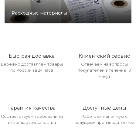
Направление Тахография
Расходные материалы
Онлайн Кассы
Полупроводники
Быстрая доставка
Клиентский сервис
Бережно доставляем товары
Отвечаем на вопросы
Прочее оборудование
по России за 24 часа
покупателей в течение 10
минут
Разъёмы/Кнопки/Штеккера
Гарантия качества
Доступные цены
Расходные материалы
Соответствуем требованиям
Работаем напрямую с
и стандартам качества
ведущими производителями
Рекламные материалы