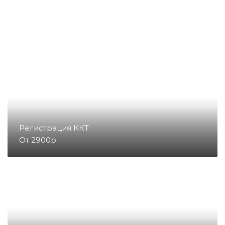
Денежные ящики
Съемники жест
Запчасти для весов
Запчасти для денежных ящиков
Запчасти для детекторов валют
Регистрация ККТ
От 2900р
Запчасти для копировальных
аппаратов и принтеров
Запчасти для счетчиков купюр
и монет