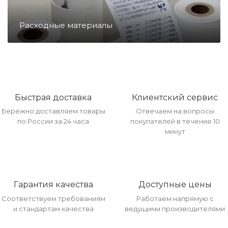
Направление ККМ
Расходные материалы
Направление ПС
Направление Тахография
Быстрая доставка
Клиентский сервис
Бережно доставляем товары
Отвечаем на вопросы
Онлайн Кассы
по России за 24 часа
покупателей в течение 10
минут
Полупроводники
Прочее оборудование
Гарантия качества
Доступные цены
Соответствуем требованиям
Работаем напрямую с
и стандартам качества
ведущими производителями
Разъёмы/Кнопки/Штеккера