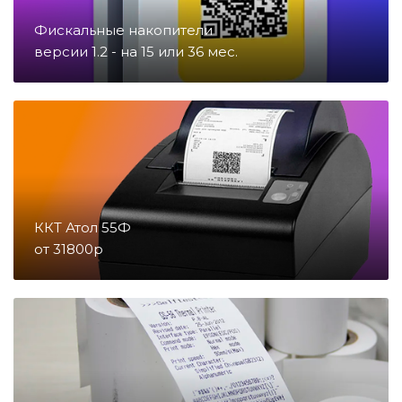
Фискальные накопители
Запчасти для счетчиков купюр
версии 1.2 - на 15 или 36 мес.
и монет
Запчасти для тахографов
Запчасти и комплектующие для
онлайн-касс
ККТ Атол 55Ф
от 31800р
Материалы
Микросхемы
Направление POS