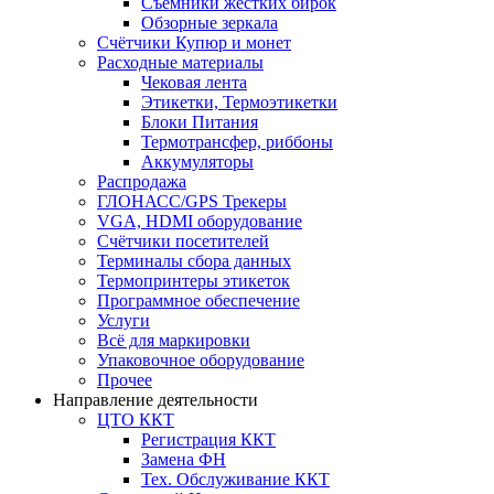
Съёмники жёстких бирок
Обзорные зеркала
Счётчики Купюр и монет
Расходные материалы
Чековая лента
Этикетки, Термоэтикетки
Блоки Питания
Термотрансфер, риббоны
Аккумуляторы
Распродажа
ГЛОНАСС/GPS Трекеры
VGA, HDMI оборудование
Счётчики посетителей
Терминалы сбора данных
Термопринтеры этикеток
Программное обеспечение
Услуги
Всё для маркировки
Упаковочное оборудование
Прочее
Направление деятельности
ЦТО ККТ
Регистрация ККТ
Замена ФН
Тех. Обслуживание ККТ