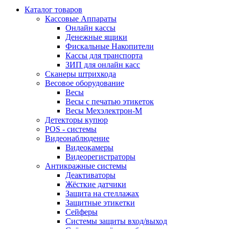
Каталог товаров
Кассовые Аппараты
Онлайн кассы
Денежные ящики
Фискальные Накопители
Кассы для транспорта
ЗИП для онлайн касс
Сканеры штрихкода
Весовое оборудование
Весы
Весы с печатью этикеток
Весы Мехэлектрон-М
Детекторы купюр
POS - системы
Видеонаблюдение
Видеокамеры
Видеорегистраторы
Антикражные системы
Деактиваторы
Жёсткие датчики
Защита на стеллажах
Защитные этикетки
Сейферы
Системы защиты вход/выход