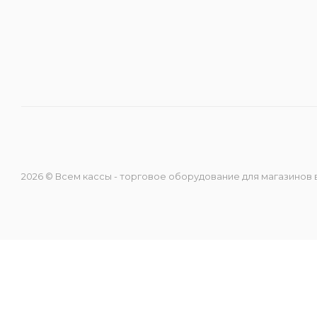
Направление ККМ
Направление ПС
Направление Тахография
Онлайн Кассы
2026 © Всем кассы - торговое оборудование для магазинов
Полупроводники
Прочее оборудование
Разъёмы/Кнопки/Штеккера