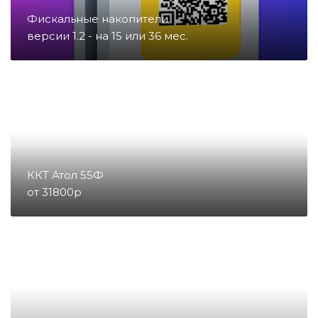
Фискальные накопители
Запчасти для счетчиков купюр
версии 1.2 - на 15 или 36 мес.
и монет
Запчасти для тахографов
Запчасти и комплектующие для
онлайн-касс
ККТ Атол 55Ф
от 31800р
Материалы
Микросхемы
Направление POS