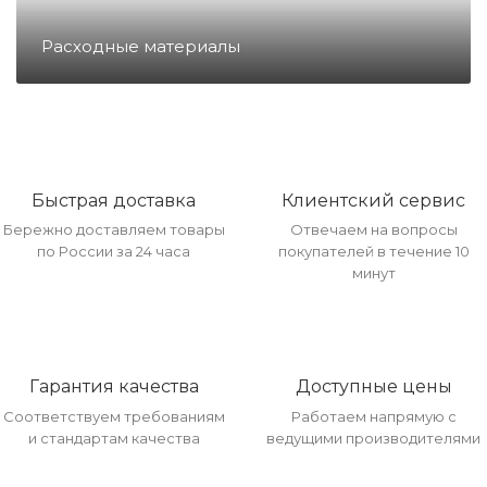
Направление ККМ
Расходные материалы
Направление ПС
Направление Тахография
Быстрая доставка
Клиентский сервис
Бережно доставляем товары
Отвечаем на вопросы
Онлайн Кассы
по России за 24 часа
покупателей в течение 10
минут
Полупроводники
Прочее оборудование
Гарантия качества
Доступные цены
Соответствуем требованиям
Работаем напрямую с
и стандартам качества
ведущими производителями
Разъёмы/Кнопки/Штеккера