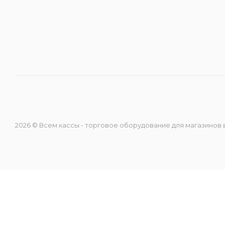
Направление ККМ
Направление ПС
Направление Тахография
Онлайн Кассы
2026 © Всем кассы - торговое оборудование для магазинов
Полупроводники
Прочее оборудование
Разъёмы/Кнопки/Штеккера