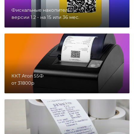
Фискальные накопители
Запчасти для счетчиков купюр
версии 1.2 - на 15 или 36 мес.
и монет
Запчасти для тахографов
Запчасти и комплектующие для
онлайн-касс
ККТ Атол 55Ф
от 31800р
Материалы
Микросхемы
Направление POS