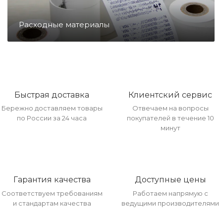
Направление ККМ
Расходные материалы
Направление ПС
Направление Тахография
Быстрая доставка
Клиентский сервис
Бережно доставляем товары
Отвечаем на вопросы
Онлайн Кассы
по России за 24 часа
покупателей в течение 10
минут
Полупроводники
Прочее оборудование
Гарантия качества
Доступные цены
Соответствуем требованиям
Работаем напрямую с
и стандартам качества
ведущими производителями
Разъёмы/Кнопки/Штеккера