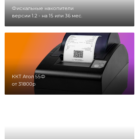
Запчасти для тахографов
Фискальные накопители
версии 1.2 - на 15 или 36 мес.
Запчасти и комплектующие для
онлайн-касс
Материалы
Микросхемы
ККТ Атол 55Ф
от 31800р
Направление POS
Направление ККМ
Направление ПС