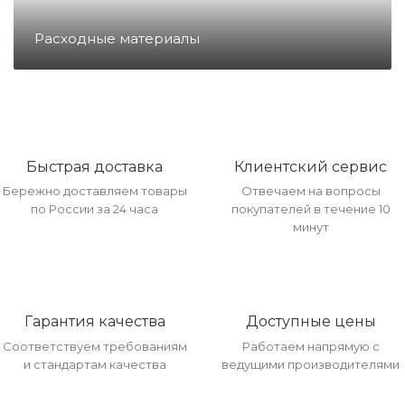
Направление Тахография
Расходные материалы
Онлайн Кассы
Полупроводники
Быстрая доставка
Клиентский сервис
Бережно доставляем товары
Отвечаем на вопросы
Прочее оборудование
по России за 24 часа
покупателей в течение 10
минут
Разъёмы/Кнопки/Штеккера
Гарантия качества
Доступные цены
Расходные материалы
Соответствуем требованиям
Работаем напрямую с
и стандартам качества
ведущими производителями
Рекламные материалы