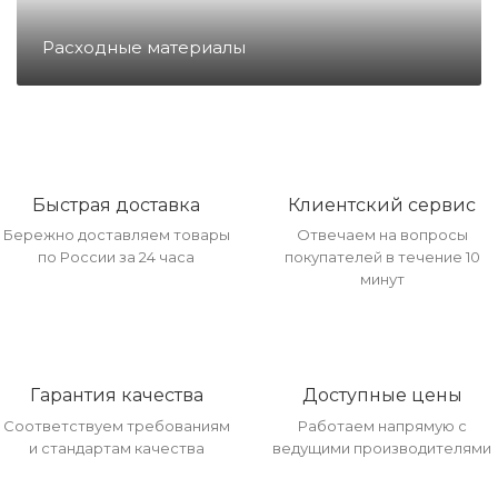
Направление ККМ
Расходные материалы
Направление ПС
Направление Тахография
Быстрая доставка
Клиентский сервис
Бережно доставляем товары
Отвечаем на вопросы
Онлайн Кассы
по России за 24 часа
покупателей в течение 10
минут
Полупроводники
Прочее оборудование
Гарантия качества
Доступные цены
Соответствуем требованиям
Работаем напрямую с
и стандартам качества
ведущими производителями
Разъёмы/Кнопки/Штеккера