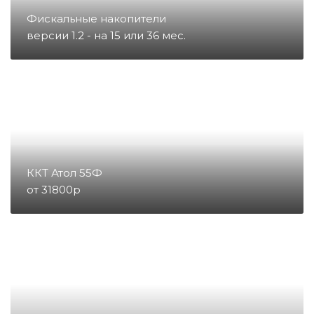
Фискальные накопители
Запчасти для счетчиков купюр
версии 1.2 - на 15 или 36 мес.
и монет
Запчасти для тахографов
Запчасти и комплектующие для
онлайн-касс
ККТ Атол 55Ф
от 31800р
Материалы
Микросхемы
Направление POS