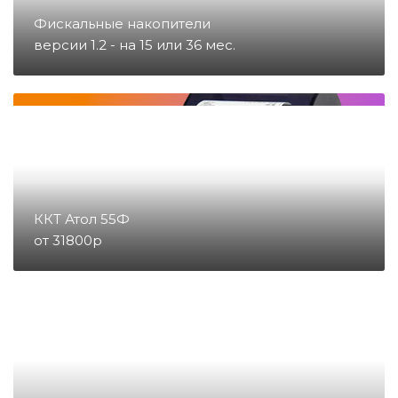
Запчасти для тахографов
Фискальные накопители
версии 1.2 - на 15 или 36 мес.
Запчасти и комплектующие для
онлайн-касс
Материалы
Микросхемы
ККТ Атол 55Ф
от 31800р
Направление POS
Направление ККМ
Направление ПС