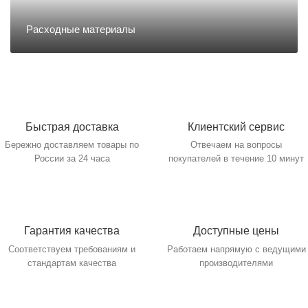
Направление Тахография
Расходные материалы
Онлайн Кассы
Полупроводники
Быстрая доставка
Клиентский сервис
Бережно доставляем товары по
Отвечаем на вопросы
Прочее оборудование
России за 24 часа
покупателей в течение 10 минут
Разъёмы/Кнопки/Штеккера
Гарантия качества
Доступные цены
Расходные материалы
Соответствуем требованиям и
Работаем напрямую с ведущими
стандартам качества
производителями
Рекламные материалы