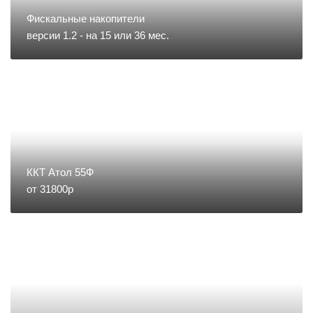
Запчасти для тахографов
Фискальные накопители
версии 1.2 - на 15 или 36 мес.
Запчасти и комплектующие для
онлайн-касс
Материалы
Микросхемы
ККТ Атол 55Ф
от 31800р
Направление POS
Направление ККМ
Направление ПС