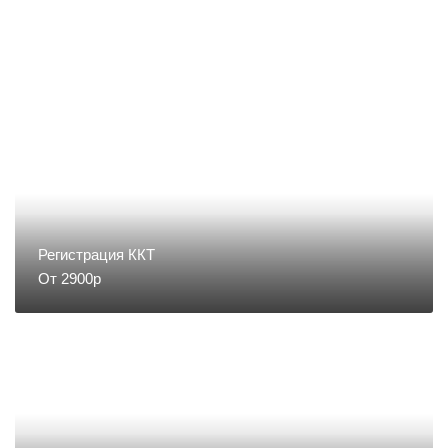
Денежные ящики
Съемники жестких
Запчасти для весов
Запчасти для денежных ящиков
Запчасти для детекторов валют
Регистрация ККТ
От 2900р
Запчасти для копировальных
аппаратов и принтеров
Запчасти для счетчиков купюр и
монет